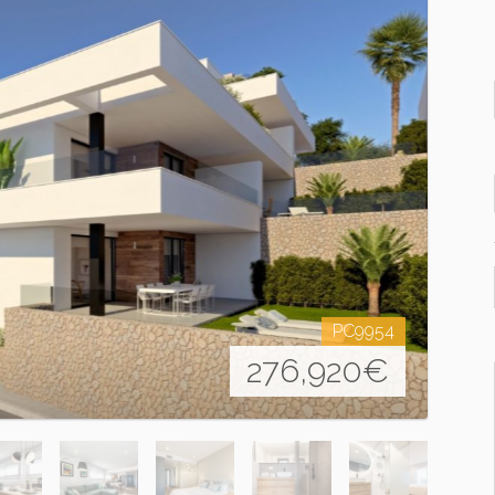
PC9954
276,920
€