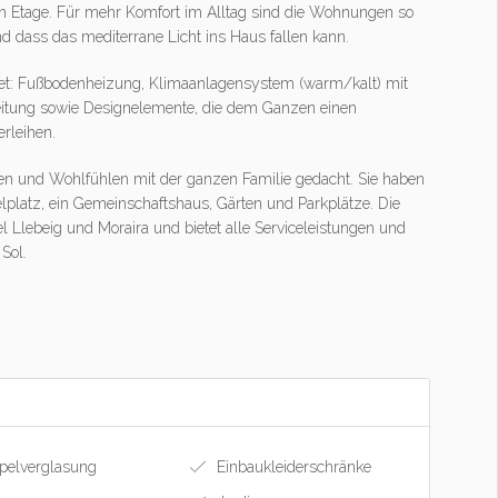
n Etage. Für mehr Komfort im Alltag sind die Wohnungen so
d dass das mediterrane Licht ins Haus fallen kann.
htet: Fußbodenheizung, Klimaanlagensystem (warm/kalt) mit
ung sowie Designelemente, die dem Ganzen einen
rleihen.
n und Wohlfühlen mit der ganzen Familie gedacht. Sie haben
lplatz, ein Gemeinschaftshaus, Gärten und Parkplätze. Die
 Llebeig und Moraira und bietet alle Serviceleistungen und
Sol.
elverglasung
Einbaukleiderschränke