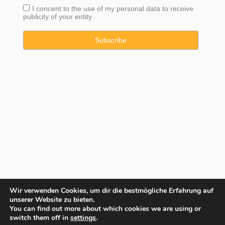
I concent to the use of my personal data to receive
publicity of your entity
Wir verwenden Cookies, um dir die bestmögliche Erfahrung auf
unserer Website zu bieten.
You can find out more about which cookies we are using or
Copyright © 2025 Property Consulting Spain By JadeVillas S.L. ·
switch them off in
settings
.
Rechtshinweis
·
Datenschutzhinweise
·
Cookies Erklärung