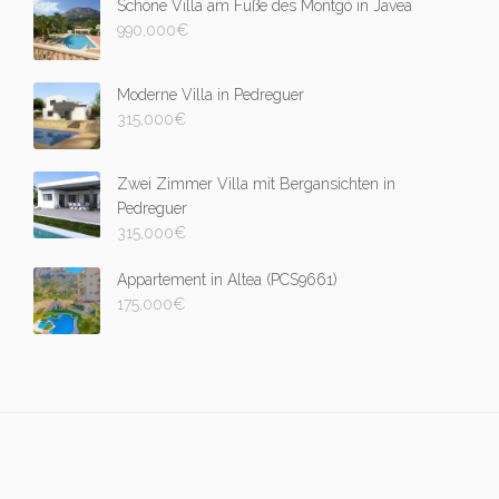
Schöne Villa am Fuße des Montgó in Javea
990,000
€
Moderne Villa in Pedreguer
315,000
€
Zwei Zimmer Villa mit Bergansichten in
Pedreguer
315,000
€
Appartement in Altea (PCS9661)
175,000
€