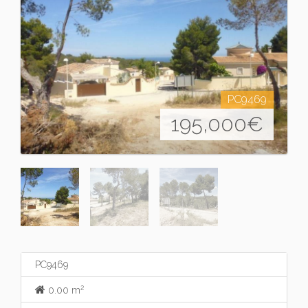
PC9469
195,000
€
PC9469
2
0.00 m