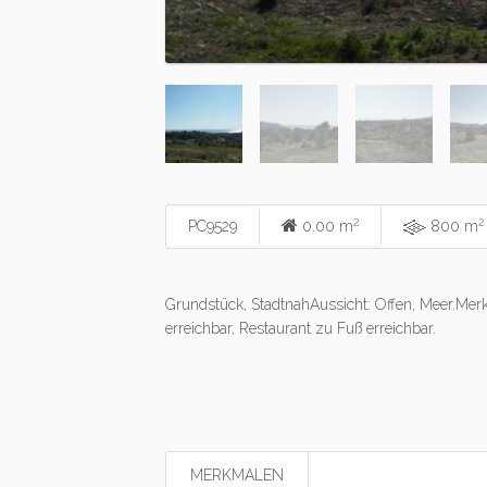
2
2
PC9529
0.00 m
800 m
Grundstück, StadtnahAussicht: Offen, Meer.Merkm
erreichbar, Restaurant zu Fuß erreichbar.
MERKMALEN