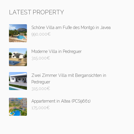
LATEST PROPERTY
Schöne Villa am Fuße des Montgó in Javea
990,000
€
Moderne Villa in Pedreguer
315,000
€
Zwei Zimmer Villa mit Bergansichten in
Pedreguer
315,000
€
Appartement in Altea (PCS9661)
175,000
€