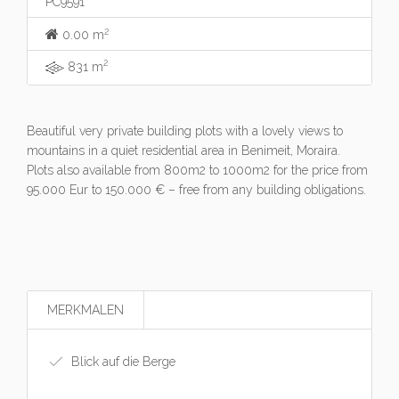
PC9591
2
0.00 m
2
831 m
Beautiful very private building plots with a lovely views to
mountains in a quiet residential area in Benimeit, Moraira.
Plots also available from 800m2 to 1000m2 for the price from
95.000 Eur to 150.000 € – free from any building obligations.
MERKMALEN
Blick auf die Berge