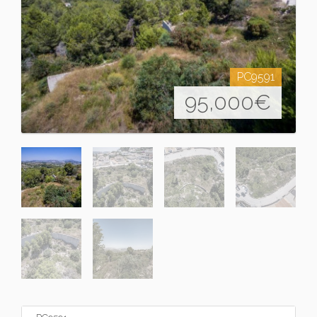
PC9591
95,000
€