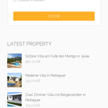
Luxusimmobilien
LATEST PROPERTY
Schöne Villa am Fuße des Montgó in Javea
990,000
€
Moderne Villa in Pedreguer
315,000
€
Zwei Zimmer Villa mit Bergansichten in
Pedreguer
315,000
€