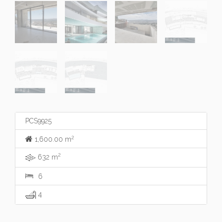
PCS9925
2
1,600.00 m
2
632 m
6
4