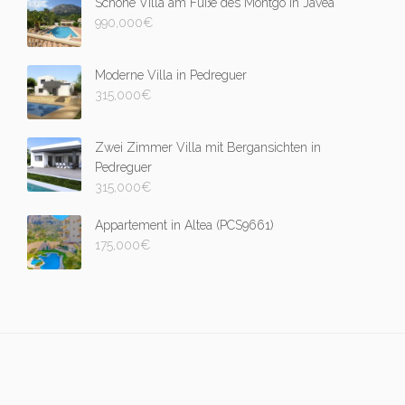
Schöne Villa am Fuße des Montgó in Javea
990,000
€
Moderne Villa in Pedreguer
315,000
€
Zwei Zimmer Villa mit Bergansichten in
Pedreguer
315,000
€
Appartement in Altea (PCS9661)
175,000
€