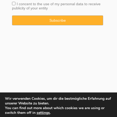
I concent to the use of my personal data to receive
publicity of your entity
Wir verwenden Cookies, um dir die bestmögliche Erfahrung auf
unserer Website zu bieten.
You can find out more about which cookies we are using or
Copyright © 2025 Property Consulting Spain By JadeVillas S.L. ·
switch them off in
settings
.
Rechtshinweis
·
Datenschutzhinweise
·
Cookies Erklärung