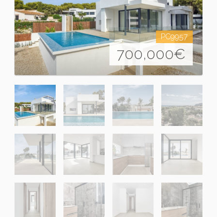
PC9957
700,000
€