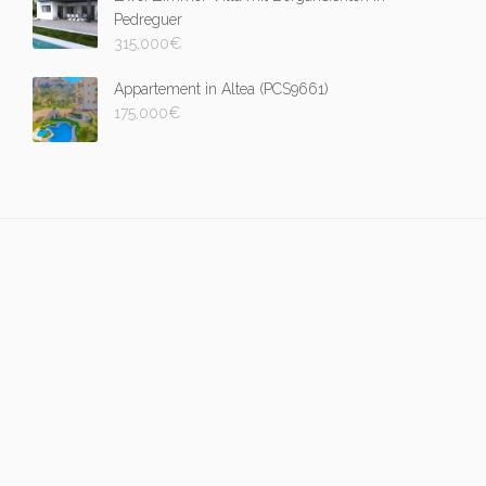
Pedreguer
315,000
€
Appartement in Altea (PCS9661)
175,000
€