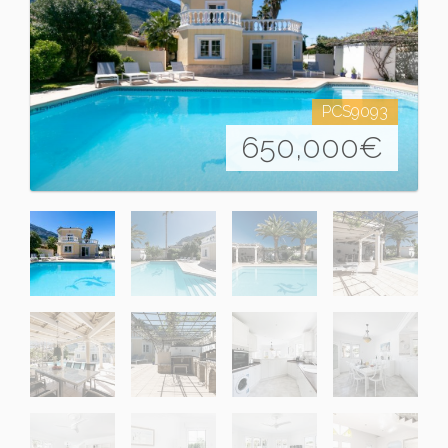
PCS9093
650,000
€