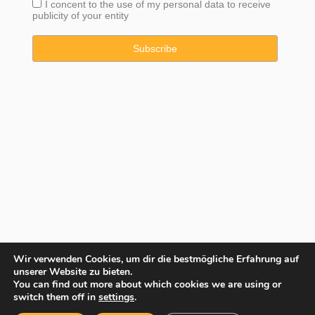
I concent to the use of my personal data to receive
publicity of your entity
Wir verwenden Cookies, um dir die bestmögliche Erfahrung auf
unserer Website zu bieten.
You can find out more about which cookies we are using or
Copyright © 2025 Property Consulting Spain By JadeVillas S.L. ·
switch them off in
settings
.
Rechtshinweis
·
Datenschutzhinweise
·
Cookies Erklärung