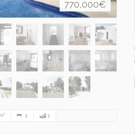
770,000
€
2
 m
3
3