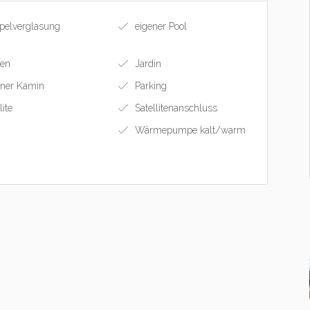
elverglasung
eigener Pool
ten
Jardin
ner Kamin
Parking
lite
Satellitenanschluss
Wärmepumpe kalt/warm