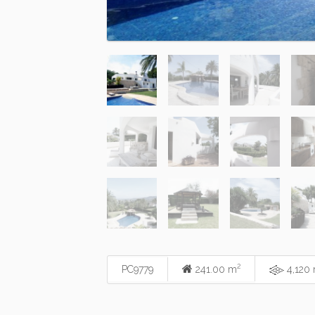
2
PC9779
241.00 m
4,120