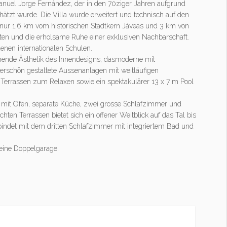
 Manuel Jorge Fernández, der in den 70ziger Jahren aufgrund
chätzt wurde. Die Villa wurde erweitert und technisch auf den
, nur 1,6 km vom historischen Stadtkern Jáveas und 3 km von
eiten und die erholsame Ruhe einer exklusiven Nachbarschaft.
denen internationalen Schulen.
hende Ästhetik des Innendesigns, dasmoderne mit
erschön gestaltete Aussenanlagen mit weitläufigen
Terrassen zum Relaxen sowie ein spektakulärer 13 x 7 m Pool
mit Ofen, separate Küche, zwei grosse Schlafzimmer und
chten Terrassen bietet sich ein offener Weitblick auf das Tal bis
bindet mit dem dritten Schlafzimmer mit integriertem Bad und
 eine Doppelgarage.