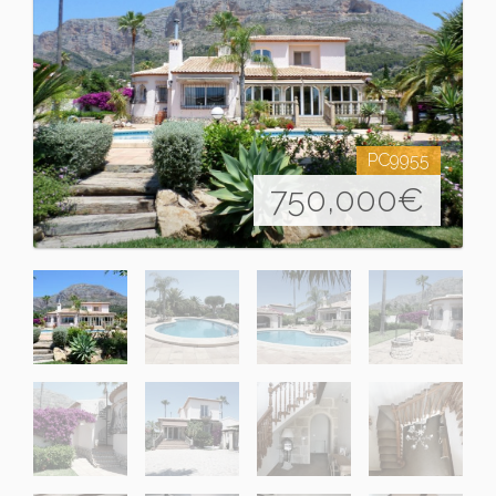
PC9955
750,000
€