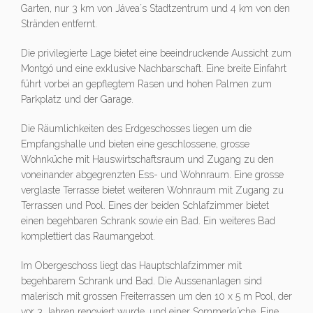
Garten, nur 3 km von Jávea´s Stadtzentrum und 4 km von den
Stränden entfernt.
Die privilegierte Lage bietet eine beeindruckende Aussicht zum
Montgó und eine exklusive Nachbarschaft. Eine breite Einfahrt
führt vorbei an gepflegtem Rasen und hohen Palmen zum
Parkplatz und der Garage.
Die Räumlichkeiten des Erdgeschosses liegen um die
Empfangshalle und bieten eine geschlossene, grosse
Wohnküche mit Hauswirtschaftsraum und Zugang zu den
voneinander abgegrenzten Ess- und Wohnraum. Eine grosse
verglaste Terrasse bietet weiteren Wohnraum mit Zugang zu
Terrassen und Pool. Eines der beiden Schlafzimmer bietet
einen begehbaren Schrank sowie ein Bad. Ein weiteres Bad
komplettiert das Raumangebot.
Im Obergeschoss liegt das Hauptschlafzimmer mit
begehbarem Schrank und Bad. Die Aussenanlagen sind
malerisch mit grossen Freiterrassen um den 10 x 5 m Pool, der
vor 3 Jahren renoviert wurde, und einer Sommerküche. Eine