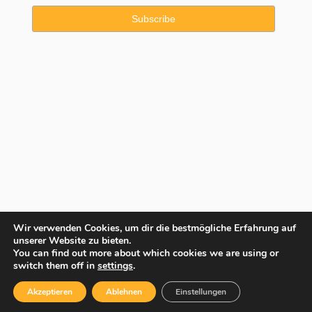
Wir verwenden Cookies, um dir die bestmögliche Erfahrung auf
unserer Website zu bieten.
You can find out more about which cookies we are using or
Copyright © 2025 Property Consulting Spain By JadeVillas S.L. ·
switch them off in
settings
.
Rechtshinweis
·
Datenschutzhinweise
·
Cookies Erklärung
Akzeptieren
Ablehnen
Einstellungen