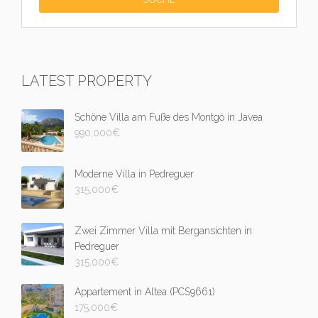
LATEST PROPERTY
Schöne Villa am Fuße des Montgó in Javea
990,000
€
Moderne Villa in Pedreguer
315,000
€
Zwei Zimmer Villa mit Bergansichten in
Pedreguer
315,000
€
Appartement in Altea (PCS9661)
175,000
€