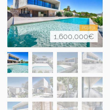
PC9831
1,600,000
€