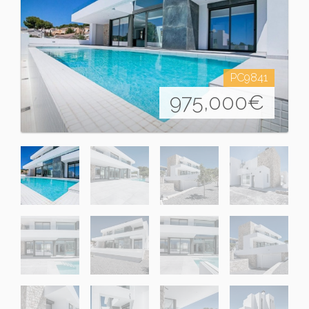
PC9841
975,000
€