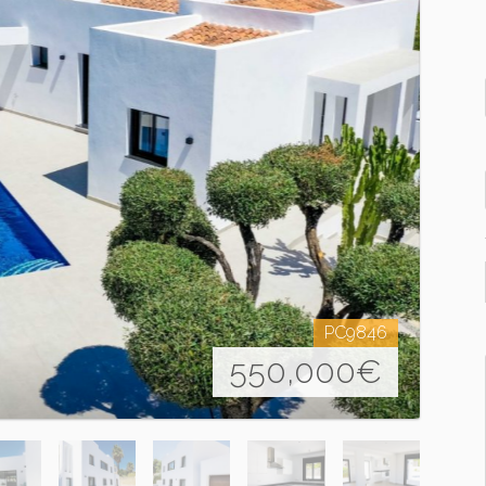
PC9846
550,000
€