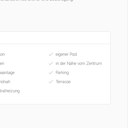
kon
eigener Pool
ten
in der Nähe vom Zentrum
aanlage
Parking
ndnah
Terrasse
ralheizung