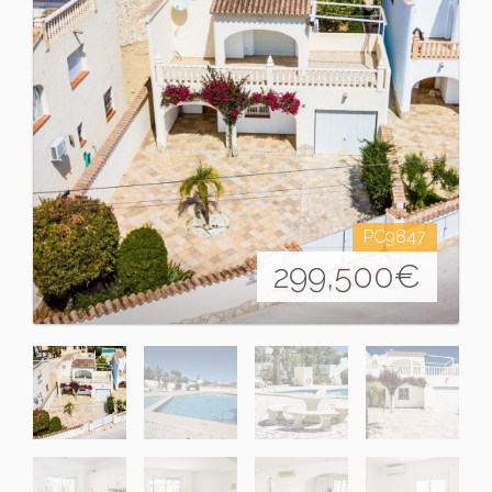
PC9847
299,500
€