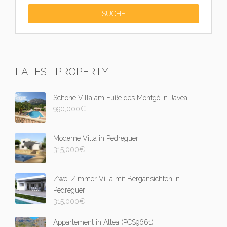
LATEST PROPERTY
Schöne Villa am Fuße des Montgó in Javea
990,000
€
Moderne Villa in Pedreguer
315,000
€
Zwei Zimmer Villa mit Bergansichten in
Pedreguer
315,000
€
Appartement in Altea (PCS9661)