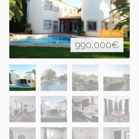
PC7029
990,000
€