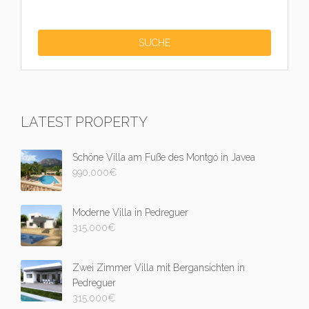
LATEST PROPERTY
Schöne Villa am Fuße des Montgó in Javea
990,000
€
Moderne Villa in Pedreguer
315,000
€
Zwei Zimmer Villa mit Bergansichten in
Pedreguer
315,000
€