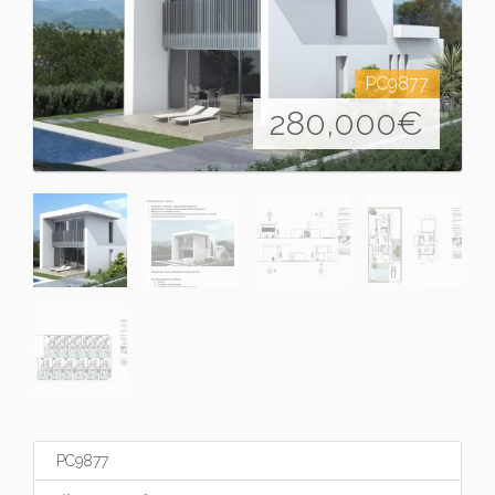
PC9877
280,000
€
PC9877