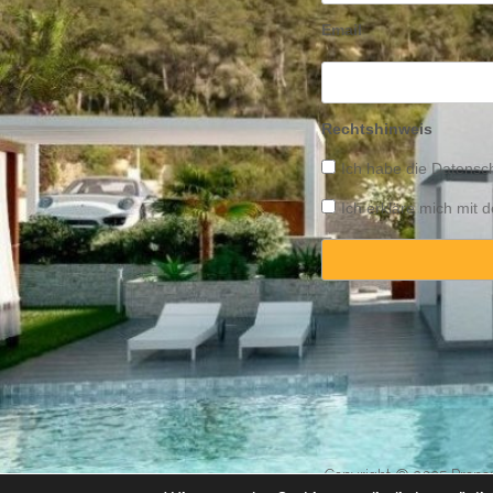
Email
Rechtshinweis
Ich habe die
Datensch
Ich erkläre mich mit
Copyright © 2025 Propert