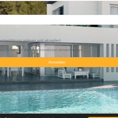
utzerklärung
gelesen und akzeptiert
 dem Erhalt von Werbeinformationen einverstanden
y Consulting Spain By JadeVillas S.L. ·
Rechtshinweis
·
Datenschutzhin