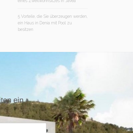
eines Zweitwohnsitzes in Jávea
5 Vorteile, die Sie überzeugen werden,
ein Haus in Denia mit Pool zu
besitzen
iten ein