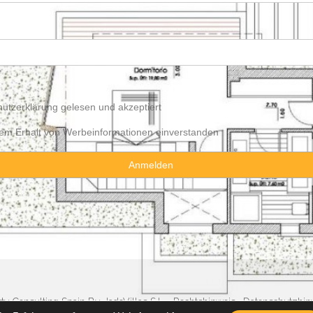
utzerklärung
gelesen und akzeptiert
 dem Erhalt von Werbeinformationen einverstanden
y Consulting Spain By JadeVillas S.L. ·
Rechtshinweis
·
Datenschutzhin