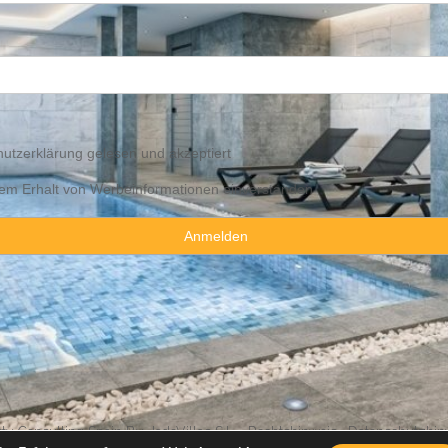
utzerklärung
gelesen und akzeptiert
 dem Erhalt von Werbeinformationen einverstanden
y Consulting Spain By JadeVillas S.L. ·
Rechtshinweis
·
Datenschutzhin