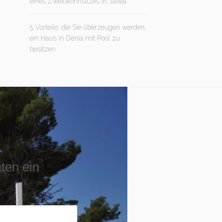
eines Zweitwohnsitzes in Jávea
5 Vorteile, die Sie überzeugen werden,
ein Haus in Denia mit Pool zu
besitzen
iten ein