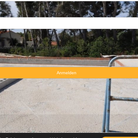
utzerklärung
gelesen und akzeptiert
 dem Erhalt von Werbeinformationen einverstanden
y Consulting Spain By JadeVillas S.L. ·
Rechtshinweis
·
Datenschutzhin