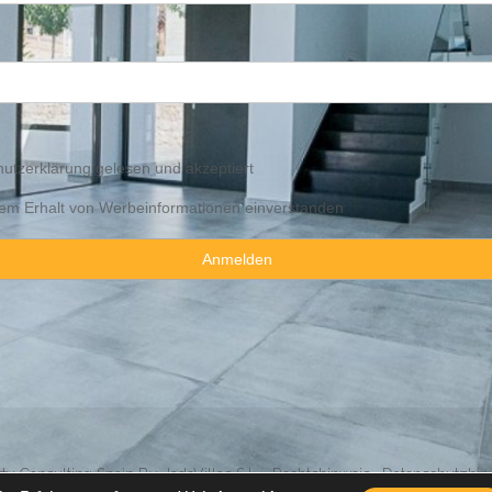
utzerklärung
gelesen und akzeptiert
 dem Erhalt von Werbeinformationen einverstanden
y Consulting Spain By JadeVillas S.L. ·
Rechtshinweis
·
Datenschutzhin