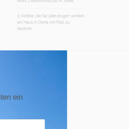
eines Zweitwohnsitzes in Jávea
5 Vorteile, die Sie überzeugen werden,
ein Haus in Denia mit Pool zu
besitzen
iten ein