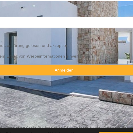
utzerklärung
gelesen und akzeptiert
 dem Erhalt von Werbeinformationen einverstanden
y Consulting Spain By JadeVillas S.L. ·
Rechtshinweis
·
Datenschutzhin