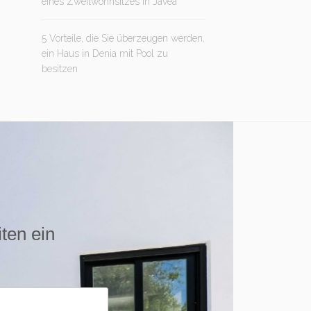
eines Zweitwohnsitzes in Jávea
5 Vorteile, die Sie überzeugen werden,
ein Haus in Denia mit Pool zu
besitzen
iten ein