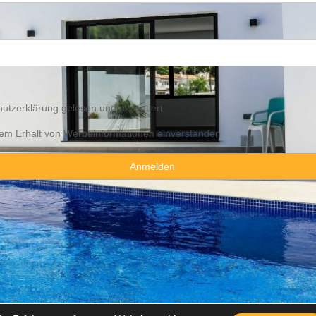
utzerklärung
gelesen und akzeptiert
 dem Erhalt von Werbeinformationen einverstanden
y Consulting Spain By JadeVillas S.L. ·
Rechtshinweis
·
Datenschutzhin