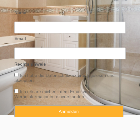
Name
Email
Rechtshinweis
Ich habe die
Datenschutzerklärung
gelesen und
akzeptiert
Ich erkläre mich mit dem Erhalt von
Werbeinformationen einverstanden