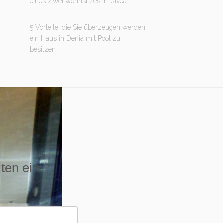
eines Zweitwohnsitzes in Jávea
5 Vorteile, die Sie überzeugen werden,
ein Haus in Denia mit Pool zu
besitzen
iten ein