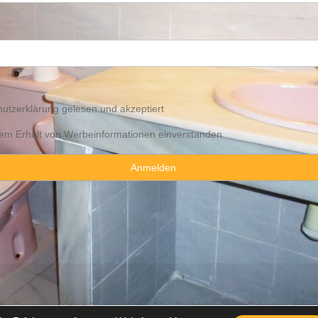
utzerklärung
gelesen und akzeptiert
 dem Erhalt von Werbeinformationen einverstanden
y Consulting Spain By JadeVillas S.L. ·
Rechtshinweis
·
Datenschutzhin