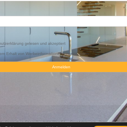
utzerklärung
gelesen und akzeptiert
 dem Erhalt von Werbeinformationen einverstanden
y Consulting Spain By JadeVillas S.L. ·
Rechtshinweis
·
Datenschutzhin