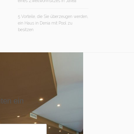
eines Zweitwohnsitzes in Jávea
5 Vorteile, die Sie überzeugen werden,
ein Haus in Denia mit Pool zu
besitzen
iten ein