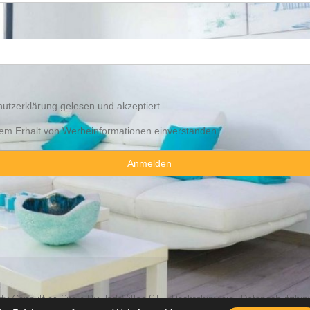
utzerklärung
gelesen und akzeptiert
 dem Erhalt von Werbeinformationen einverstanden
y Consulting Spain By JadeVillas S.L. ·
Rechtshinweis
·
Datenschutzhin