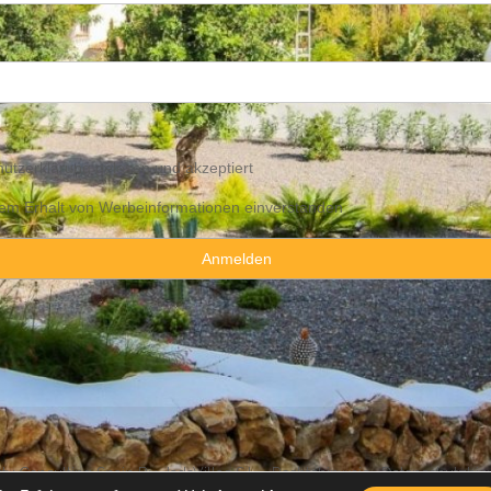
utzerklärung
gelesen und akzeptiert
 dem Erhalt von Werbeinformationen einverstanden
y Consulting Spain By JadeVillas S.L. ·
Rechtshinweis
·
Datenschutzhin