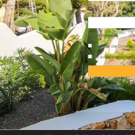
Email
Rechtshinweis
Ich habe die
Datensch
Ich erkläre mich mit
Copyright © 2025 Propert