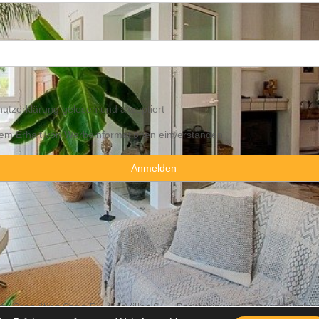
utzerklärung
gelesen und akzeptiert
 dem Erhalt von Werbeinformationen einverstanden
y Consulting Spain By JadeVillas S.L. ·
Rechtshinweis
·
Datenschutzhin