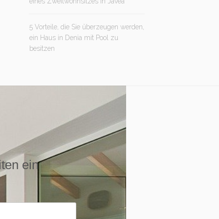
eines Zweitwohnsitzes in Jávea
5 Vorteile, die Sie überzeugen werden,
ein Haus in Denia mit Pool zu
besitzen
iten ein