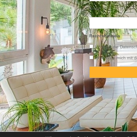
Email
Rechtshinweis
Ich habe die
Datensch
Ich erkläre mich mit
Copyright © 2025 Propert