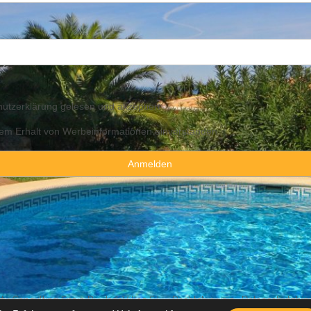
utzerklärung
gelesen und akzeptiert
 dem Erhalt von Werbeinformationen einverstanden
y Consulting Spain By JadeVillas S.L. ·
Rechtshinweis
·
Datenschutzhin