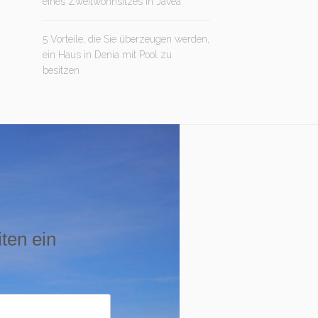
eines Zweitwohnsitzes in Jávea
5 Vorteile, die Sie überzeugen werden,
ein Haus in Denia mit Pool zu
besitzen
iten ein