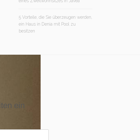
eines Zweitwohnsitzes in Jávea
5 Vorteile, die Sie überzeugen werden,
ein Haus in Denia mit Pool zu
besitzen
iten ein