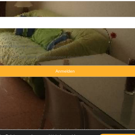
utzerklärung
gelesen und akzeptiert
 dem Erhalt von Werbeinformationen einverstanden
y Consulting Spain By JadeVillas S.L. ·
Rechtshinweis
·
Datenschutzhin