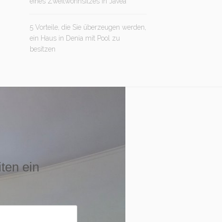
eines Zweitwohnsitzes in Jávea
5 Vorteile, die Sie überzeugen werden,
ein Haus in Denia mit Pool zu
besitzen
iten ein