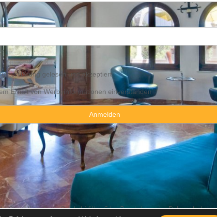
utzerklärung
gelesen und akzeptiert
 dem Erhalt von Werbeinformationen einverstanden
y Consulting Spain By JadeVillas S.L. ·
Rechtshinweis
·
Datenschutzhin