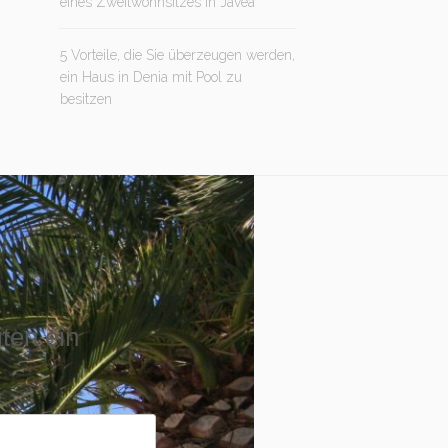
eines Zweitwohnsitzes in Jávea
5 Vorteile, die Sie überzeugen werden,
ein Haus in Denia mit Pool zu
besitzen
iten ein