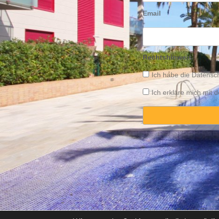
Email
Rechtshinweis
Ich habe die
Datensch
Ich erkläre mich mit
Copyright © 2025 Propert