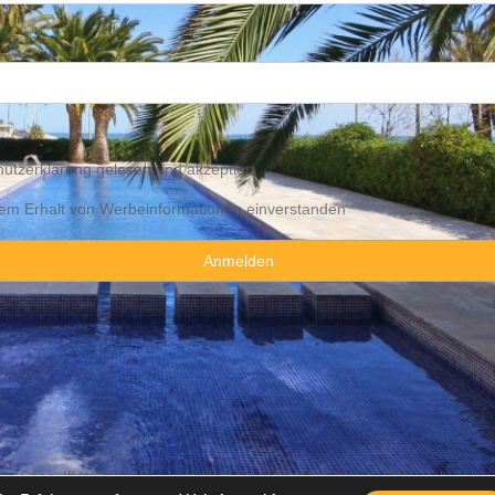
utzerklärung
gelesen und akzeptiert
 dem Erhalt von Werbeinformationen einverstanden
y Consulting Spain By JadeVillas S.L. ·
Rechtshinweis
·
Datenschutzhin