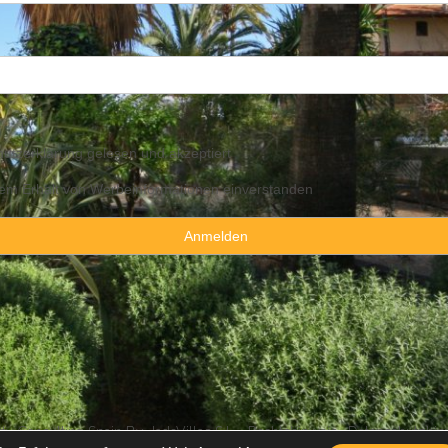
utzerklärung
gelesen und akzeptiert
 dem Erhalt von Werbeinformationen einverstanden
y Consulting Spain By JadeVillas S.L. ·
Rechtshinweis
·
Datenschutzhin