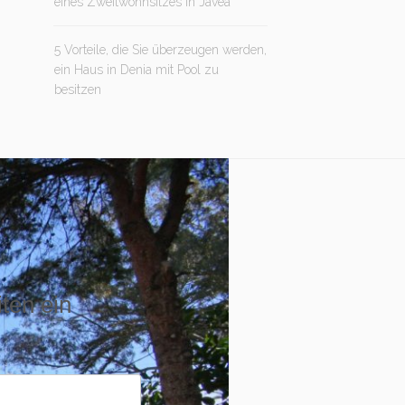
eines Zweitwohnsitzes in Jávea
5 Vorteile, die Sie überzeugen werden,
ein Haus in Denia mit Pool zu
besitzen
iten ein