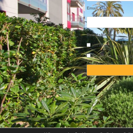
Email
Rechtshinweis
Ich habe die
Datensch
Ich erkläre mich mit
Copyright © 2025 Propert