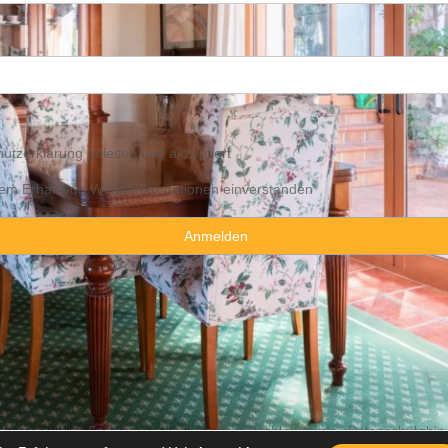
utzerklärung
gelesen und akzeptiert
 dem Erhalt von Werbeinformationen einverstanden
y Consulting Spain By JadeVillas S.L. ·
Rechtshinweis
·
Datenschutzhin