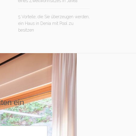
eines Zweitwohnsitzes in Jávea
5 Vorteile, die Sie überzeugen werden,
ein Haus in Denia mit Pool zu
besitzen
iten ein