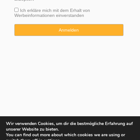
Ich erkläre mich mit dem Erhalt von
Werbeinformationen einverstanden
Wir verwenden Cookies, um dir die bestmögliche Erfahrung auf
unserer Website zu bieten.
You can find out more about which cookies we are using or
Copyright © 2025 Property Consulting Spain By JadeVillas S.L. ·