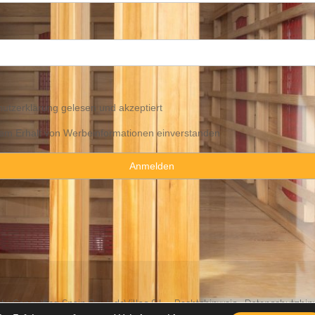
utzerklärung
gelesen und akzeptiert
 dem Erhalt von Werbeinformationen einverstanden
y Consulting Spain By JadeVillas S.L. ·
Rechtshinweis
·
Datenschutzhin