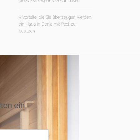
eines Zweitwohnsitzes in Jávea
5 Vorteile, die Sie überzeugen werden,
ein Haus in Denia mit Pool zu
besitzen
iten ein