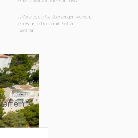
eines Zweitwohnsitzes in Jávea
5 Vorteile, die Sie überzeugen werden,
ein Haus in Denia mit Pool zu
besitzen
iten ein