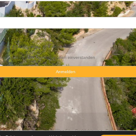
utzerklärung
gelesen und akzeptiert
 dem Erhalt von Werbeinformationen einverstanden
y Consulting Spain By JadeVillas S.L. ·
Rechtshinweis
·
Datenschutzhin