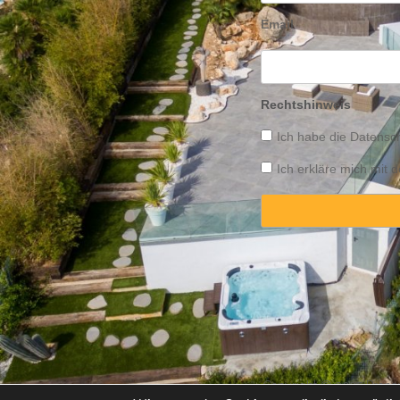
Email
Rechtshinweis
Ich habe die
Datensch
Ich erkläre mich mit
Copyright © 2025 Propert