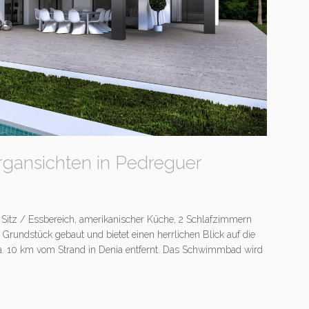
rgansichten in Pedreguer
 Sitz / Essbereich, amerikanischer Küche, 2 Schlafzimmern
rundstück gebaut und bietet einen herrlichen Blick auf die
 ca. 10 km vom Strand in Denia entfernt. Das Schwimmbad wird